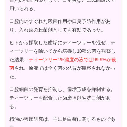
自然の抗真菌薬として、口角炎などに民間療法で
用いられる。
口腔内のすぐれた殺菌作用や口臭予防作用があ
り、入れ歯の殺菌剤としても有効であった。
ヒトから採取した歯垢にティーツリーを混ぜ、テ
ィーツリーを除いてから培養し10種の菌を観察し
た結果、
ティーツリー1%濃度の液では99.9%が殺
菌
され、原液では全く菌の発育が観察されなかっ
た。
口腔細菌の発育を抑制し、歯垢形成を抑制する。
ティーツリーを配合した歯磨き剤や洗口剤があ
る。
精油の臨床研究は、主に足白癬に関するものであ