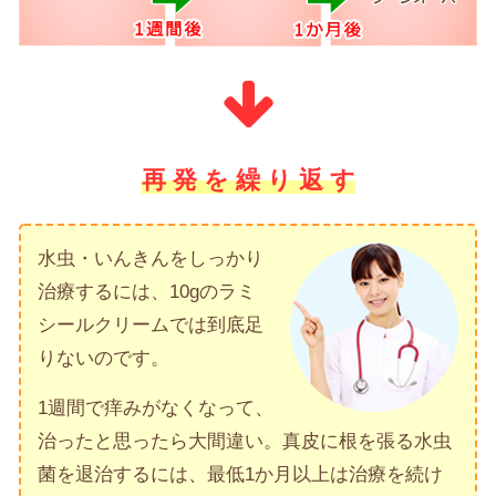
再 発 を 繰 り 返 す
水虫・いんきんをしっかり
治療するには、
10gのラミ
シールクリームでは到底足
りないのです。
1週間で痒みがなくなって、
治ったと思ったら大間違い。真皮に根を張る水虫
菌を退治するには、最低1か月以上は治療を続け