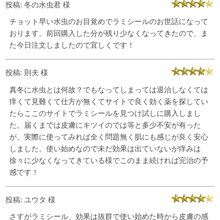
投稿: 冬の水虫君 様
チョット早い水虫のお目覚めでラミシールのお世話になって
おります。前回購入した分が残り少なくなってきたので、ま
た今日注文しましたので宜しくです！
投稿: 則夫 様
真冬に水虫とは何故？でもなってしまっては退治しなくては
痒くて見難くて仕方が無くてサイトで良く効く薬を探してい
たらここのサイトでラミシールを見つけ試しに購入しまし
た。届くまでは皮膚にキツイのでは等と多少不安が有った
が、実際に使ってみれば全く問題無く肌にも感じが良く安心
しました。使い始めなので未だ効果は出ていないが痒みは
徐々に少なくなってきている様でこのまま続ければ完治の予
感です！
投稿: ユウタ 様
さすがラミシール、効果は抜群で使い始めた時から皮膚の感