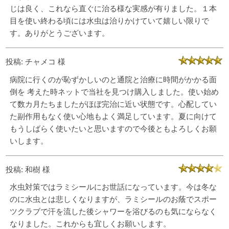
じは良く、これなら直ぐに治る様な実感が有りました。１本
目を使い終わる頃には水虫は治りかけていて嬉しい限りで
す。ありがとうございます。
投稿: チャメコ 様
病院に行くのが恥ずかしいのと通院と治療に時間がかかる面
倒を 考えた時ネットで当社を見つけ購入しました。使い始め
て数カ月たちましたがほぼ完治に近い状態です。心配してい
た副作用もなく使い心地もよく満足しています。夏に向けて
もうしばらく使いたいと思いますので今後ともよろしくお願
いします。
投稿: 和樹 様
水虫対策ではラミシールにお世話になっています。今は冬な
のに水虫とは悲しくなりますが、ラミシールのお蔭でスポー
ツクラブで汗を流した後シャワーを浴びるのも気にならなく
なりました。これからも宜しくお願いします。