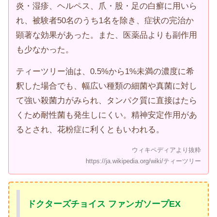
炎・湿疹、ヘルペス、爪・股・足の白癬に用いら
れ、被験者50名のうち1名を除き、症状の完治か
顕著な効果があった。また、医薬品よりも副作用
も少なかった。
ティーツリー油は、0.5%から1%未満の濃度に希
釈した場合でも、幅広い種類の細菌や真菌に対し
て強い殺菌力がみられ、タンパク質に直接はたら
くため耐性菌も発生しにくい。精神安定作用があ
るとされ、花粉症に利くともいわれる。
ウィキペディアより抜粋
https://ja.wikipedia.org/wiki/ティーツリー
ドクターズチョイス ファンガソープEX